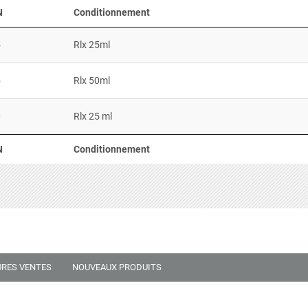
N
Conditionnement
5
Rlx 25ml
5
Rlx 50ml
0
Rlx 25 ml
N
Conditionnement
URES VENTES
NOUVEAUX PRODUITS