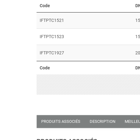
Code
D
IFTPTC1521
1
IFTPTC1523
1
IFTPTC1927
2
Code
D
PRODUITS ASSOCIÉS
DESCRIPTION
MEILLE