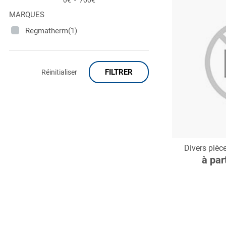
0€
-
700€
MARQUES
Regmatherm(1)
FILTRER
Réinitialiser
C
Divers pièc
à par