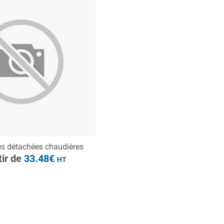
à partir de
33.48€
HT
ONSULTER
es détachées chaudières
Demande de devis
tir de
33.48€
HT