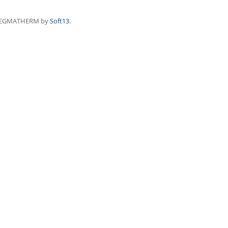
REGMATHERM by
Soft13
.