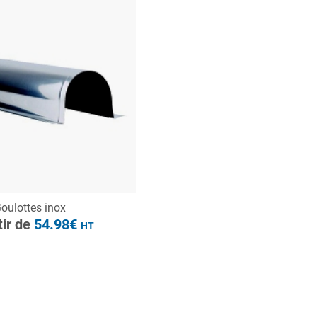
à partir de
54.98€
HT
ONSULTER
oulottes inox
Demande de devis
tir de
54.98€
HT