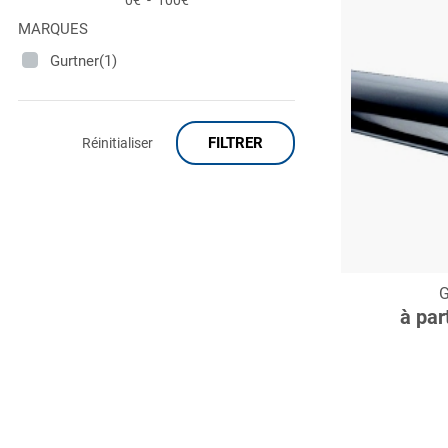
0€
-
100€
MARQUES
Gurtner(1)
FILTRER
Réinitialiser
C
G
à par