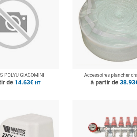
à partir de
14.63€
HT
ONSULTER
CONSULTER
S POLYU GIACOMINI
Accessoires plancher ch
Demande de devis
Demande de devis
tir de
14.63€
à partir de
38.93
HT
à partir de
46.40€
HT