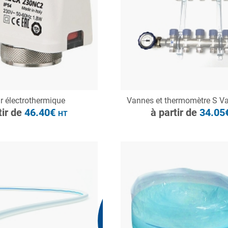
ONSULTER
CONSULTER
r électrothermique
Vannes et thermomètre S Va
Demande de devis
Demande de devis
tir de
46.40€
à partir de
34.05
HT
Nous consulter
N.C