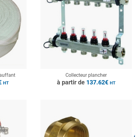
à partir de
38.93€
HT
CONSULTER
auffant
Collecteur plancher
Demande de devis
€
à partir de
137.62€
HT
HT
à partir de
34.05€
HT