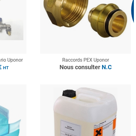
CONSULTER
rio Uponor
Raccords PEX Uponor
Demande de devis
€
Nous consulter
N.C
HT
à partir de
59.52€
HT