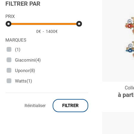
FILTRER PAR
PRIX
0€
-
1400€
MARQUES
(1)
Giacomini(4)
Uponor(8)
Watts(1)
C
Coll
à part
FILTRER
Réinitialiser