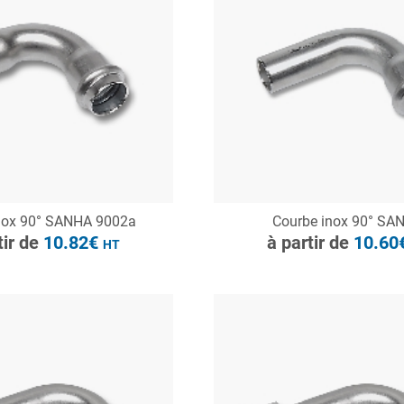
à partir de
10.82€
HT
ONSULTER
CONSULTER
nox 90° SANHA 9002a
Courbe inox 90° SA
Demande de devis
Demande de devis
tir de
10.82€
à partir de
10.60
HT
à partir de
16.93€
HT