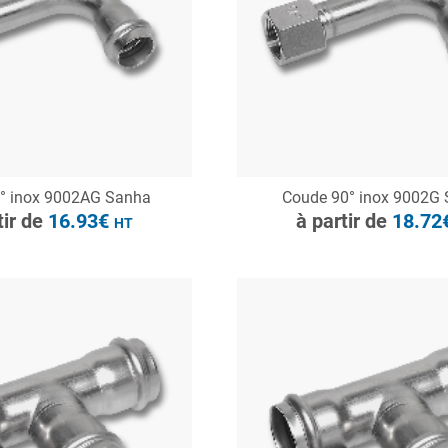
ONSULTER
CONSULTER
° inox 9002AG Sanha
Coude 90° inox 9002G
Demande de devis
Demande de devis
tir de
16.93€
à partir de
18.72
HT
à partir de
17.75€
HT