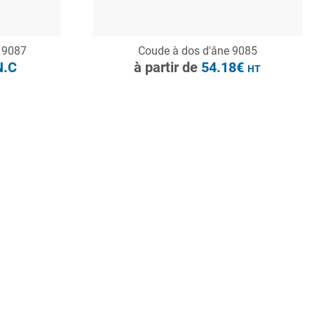
CONSULTER
 9087
Coude à dos d'âne 9085
Demande de devis
.C
à partir de
54.18€
HT