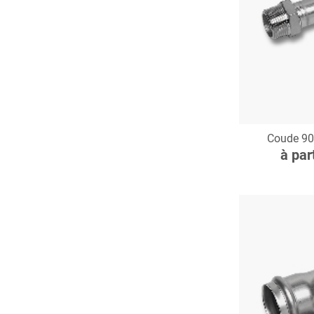
C
Coude 90
à par