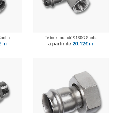
CONSULTER
 Sanha
Té inox taraudé 9130G Sanha
Demande de devis
€
à partir de
20.12€
HT
HT
à partir de
20.83€
HT