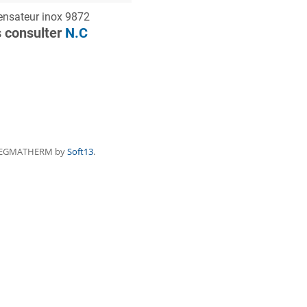
ONSULTER
nsateur inox 9872
Demande de devis
 consulter
N.C
REGMATHERM by
Soft13
.