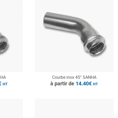
à partir de
14.66€
HT
CONSULTER
NHA
Courbe inox 45° SANHA
Demande de devis
€
à partir de
14.40€
HT
HT