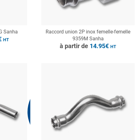
3G Sanha
Raccord union 2P inox femelle-femelle
CONSULTER
€
9359M Sanha
HT
Demande de devis
à partir de
14.95€
HT
Nous consulter
N.C