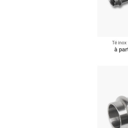
C
Té inox
à par