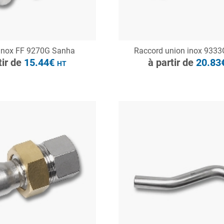
ONSULTER
CONSULTER
inox FF 9270G Sanha
Raccord union inox 933
Demande de devis
Demande de devis
tir de
15.44€
à partir de
20.83
HT
à partir de
25.09€
HT