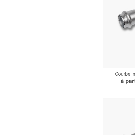
C
Courbe i
à par