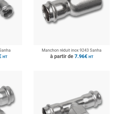
CONSULTER
 Sanha
Manchon réduit inox 9243 Sanha
Demande de devis
€
à partir de
7.96€
HT
HT
à partir de
17.55€
HT