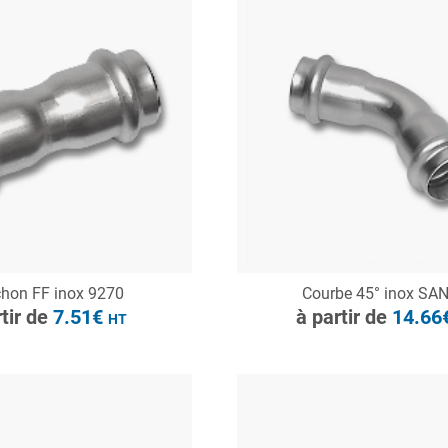
à partir de
7.51€
HT
ONSULTER
CONSULTER
hon FF inox 9270
Courbe 45° inox SA
Demande de devis
Demande de devis
rtir de
7.51€
à partir de
14.66
HT