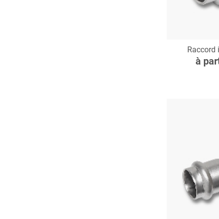
C
Raccord 
à par