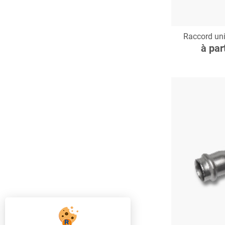
C
Raccord un
à par