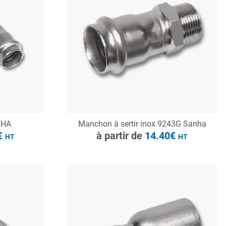
à partir de
10.60€
HT
CONSULTER
NHA
Manchon à sertir inox 9243G Sanha
Demande de devis
€
à partir de
14.40€
HT
HT
à partir de
18.72€
HT