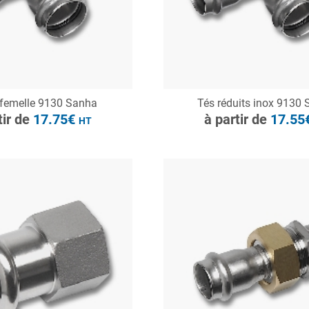
ONSULTER
CONSULTER
 femelle 9130 Sanha
Tés réduits inox 9130
Demande de devis
Demande de devis
tir de
17.75€
à partir de
17.55
HT
à partir de
15.44€
HT