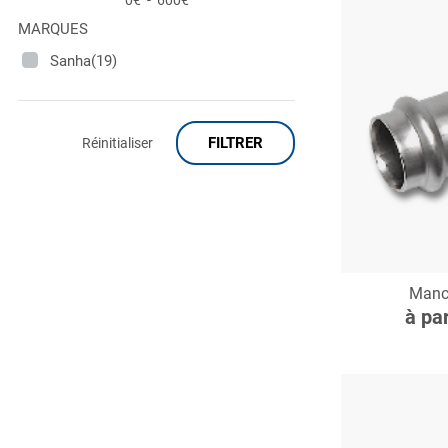
0€
-
600€
MARQUES
Sanha(19)
FILTRER
Réinitialiser
C
Manc
à pa