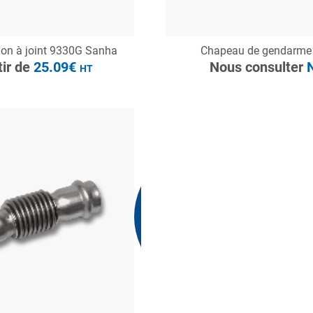
ONSULTER
CONSULTER
ion à joint 9330G Sanha
Chapeau de gendarme
Demande de devis
Demande de devis
tir de
25.09€
Nous consulter
N
HT
Nous consulter
N.C