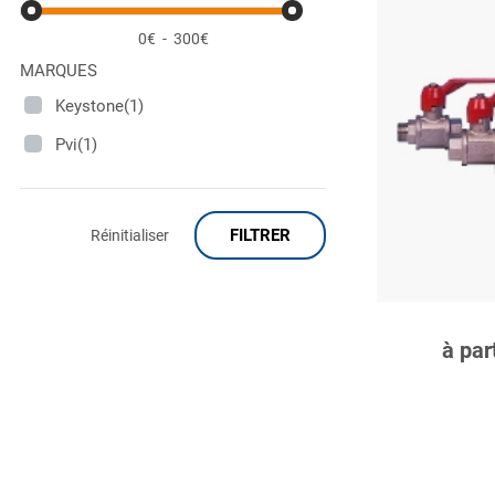
0€
-
300€
MARQUES
Keystone(1)
Pvi(1)
FILTRER
Réinitialiser
C
à par