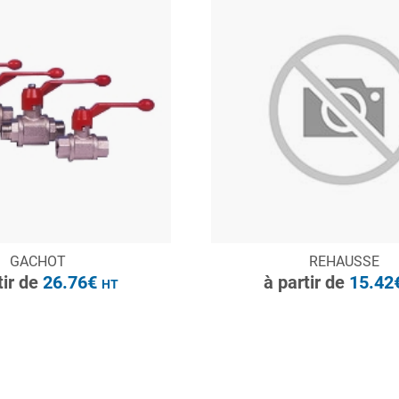
à partir de
26.76€
HT
ONSULTER
CONSULTER
GACHOT
REHAUSSE
Demande de devis
Demande de devis
tir de
26.76€
à partir de
15.42
HT