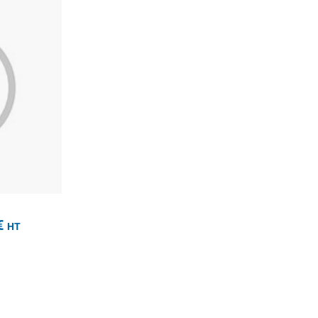
à partir de
15.42€
HT
€
HT