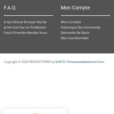
F.A.Q
Mon Compte
Mon Compte
A Qui Dois-Je Envoyer Ma Demande De Devis ?
Historique De Commande
Je Ne Suis Pas Un Professionnel , Est-Ce-Que J'ai Un Accès Personnalisé ?
Demande De Devis
Faut-Il Prendre Rendez-Vous Avec Un Conseiller Spécialisé ?
Mes Coordonnées
Copyright © 2026 REGMATHERM by
Soft13
/
Artesansdubatiment.com
.