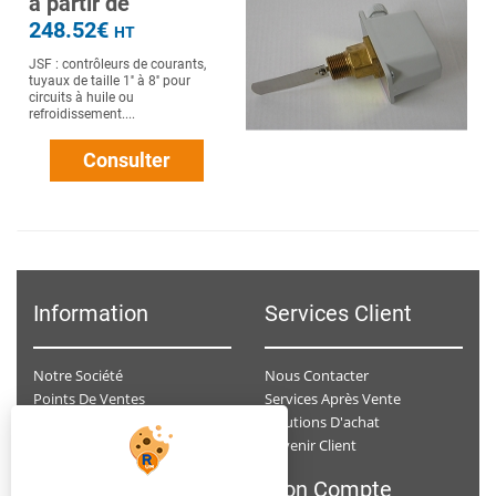
à partir de
248.52€
HT
JSF : contrôleurs de courants,
tuyaux de taille 1'' à 8'' pour
circuits à huile ou
refroidissement....
Consulter
Information
Services Client
Notre Société
Nous Contacter
Points De Ventes
Services Après Vente
Données Personnelles
Solutions D'achat
Devenir Client
Conditions Générales De Ventes
F.A.Q
Mon Compte