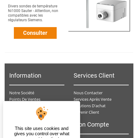
Divers sondes de température
Ni1000 Sauter - Attention, non
compatibles avec les
régulateurs Siemens.
Consulter
Information
Services Client
Notre Société
Nous Contacter
Points De Ventes
Services Après Vente
Données Personnelles
Solutions D'achat
Devenir Client
Conditions Générales De Ventes
F.A.Q
Mon Compte
This site uses cookies and
gives you control over what