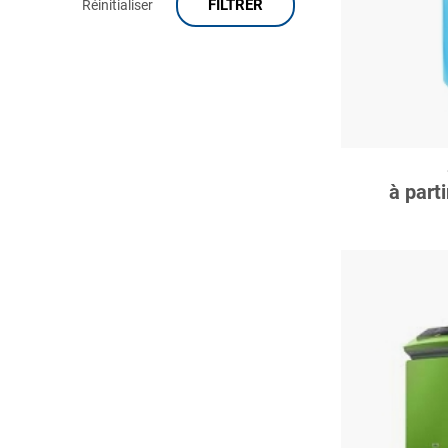
FILTRER
Réinitialiser
Jetly(1)
Myphasis(1)
Oventrop(1)
Progalva(1)
C
Reflex(29)
Regmatherm(11)
à part
Resideo(2)
Sagi(3)
Sentinel(2)
Sferaco(1)
Socla(1)
Thermador(30)
Watts(14)