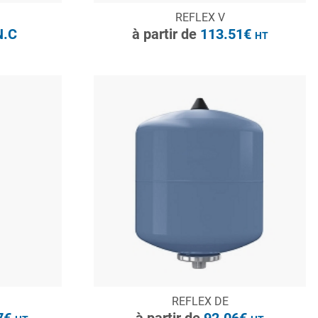
CONSULTER
REFLEX V
Demande de devis
.C
à partir de
113.51€
HT
à partir de
1730.47€
HT
CONSULTER
REFLEX DE
Demande de devis