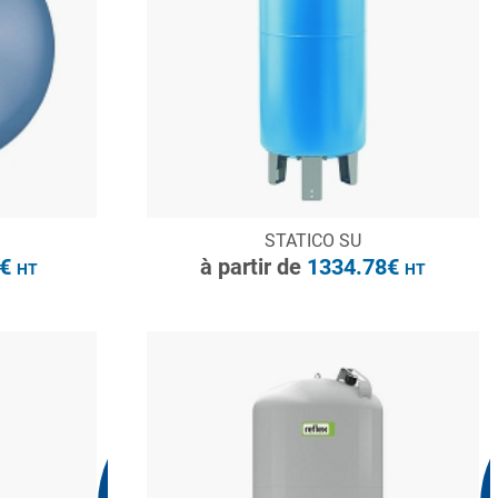
à partir de
103.23€
HT
CONSULTER
STATICO SU
Demande de devis
3€
à partir de
1334.78€
HT
HT