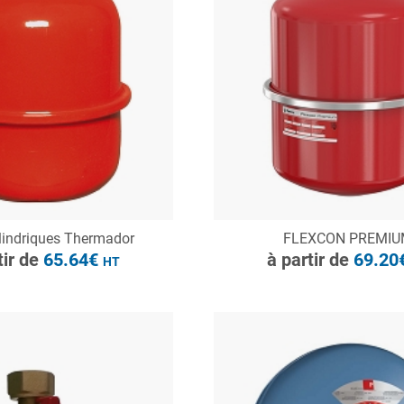
à partir de
65.64€
HT
ONSULTER
CONSULTER
lindriques Thermador
FLEXCON PREMI
Demande de devis
Demande de devis
tir de
65.64€
à partir de
69.20
HT