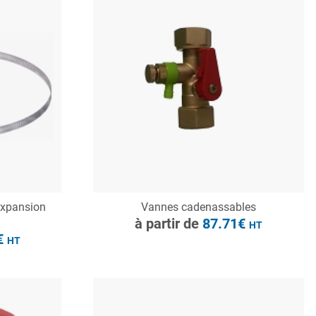
à partir de
23.58€
HT
CONSULTER
expansion
Vannes cadenassables
Demande de devis
à partir de
87.71€
HT
€
HT