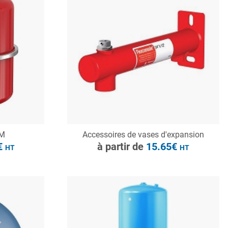
à partir de
69.20€
HT
CONSULTER
UM
Accessoires de vases d'expansion
Demande de devis
€
à partir de
15.65€
HT
HT