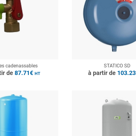
à partir de
87.71€
HT
ONSULTER
CONSULTER
es cadenassables
STATICO SD
Demande de devis
Demande de devis
tir de
87.71€
à partir de
103.2
HT
à partir de
1904.30€
HT