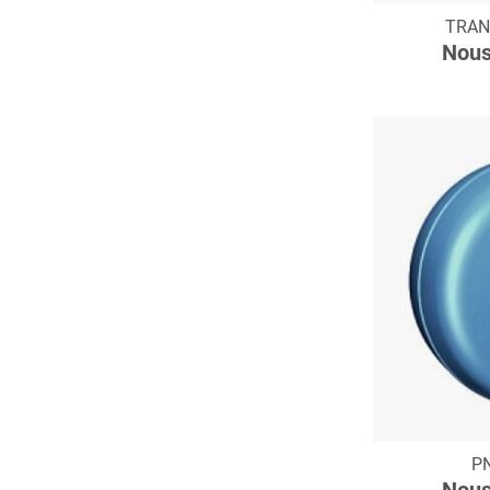
C
TRAN
Nous
C
P