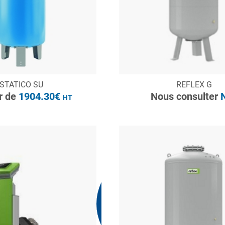
ONSULTER
CONSULTER
STATICO SU
REFLEX G
Demande de devis
Demande de devis
ir de
1904.30€
Nous consulter
N
HT
Nous consulter
N.C