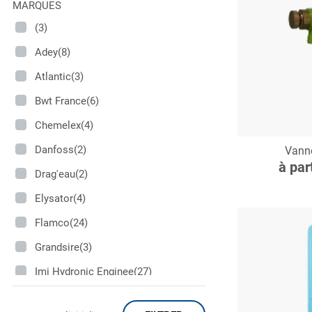
MARQUES
(3)
Adey(8)
Atlantic(3)
Bwt France(6)
Chemelex(4)
C
Danfoss(2)
Vann
à par
Drag'eau(2)
Elysator(4)
Flamco(24)
Grandsire(3)
Imi Hydronic Enginee(27)
Itron(1)