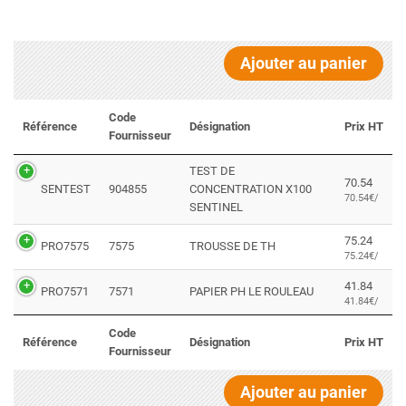
Ajouter au panier
Code
Référence
Désignation
Prix HT
Fournisseur
TEST DE
70.54
SENTEST
904855
CONCENTRATION X100
70.54€/
SENTINEL
75.24
PRO7575
7575
TROUSSE DE TH
75.24€/
41.84
PRO7571
7571
PAPIER PH LE ROULEAU
41.84€/
Code
Référence
Désignation
Prix HT
Fournisseur
Ajouter au panier