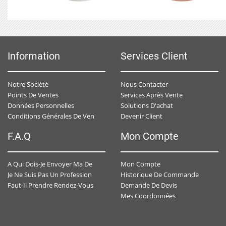
Information
Services Client
Notre Société
Nous Contacter
Points De Ventes
Services Après Vente
Données Personnelles
Solutions D'achat
Devenir Client
Conditions Générales De Ventes
F.A.Q
Mon Compte
Mon Compte
A Qui Dois-Je Envoyer Ma Demande De Devis ?
Historique De Commande
Je Ne Suis Pas Un Professionnel , Est-Ce-Que J'ai Un Accès Personnalisé ?
Demande De Devis
Faut-Il Prendre Rendez-Vous Avec Un Conseiller Spécialisé ?
Mes Coordonnées