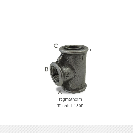
regmatherm
Té réduit 130R