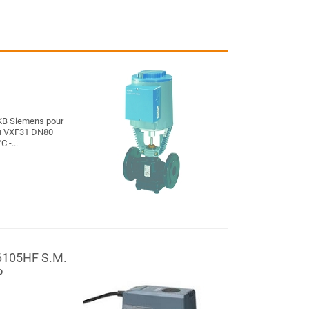
SKB Siemens pour
u VXF31 DN80
 -...
6105HF S.M.
P