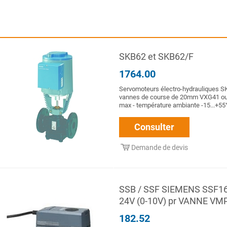
SKB62 et SKB62/F
1764.00
Servomoteurs électro-hydrauliques 
vannes de course de 20mm VXG41 o
max - température ambiante -15...+55°C
Consulter
Demande de devis
SSB / SSF SIEMENS SSF1
24V (0-10V) pr VANNE VM
182.52