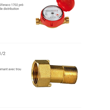
Sferaco 1702 pré-
de distribution
1/2
rnant avec trou