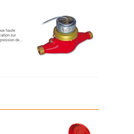
nue haute
cation sur
ression de...