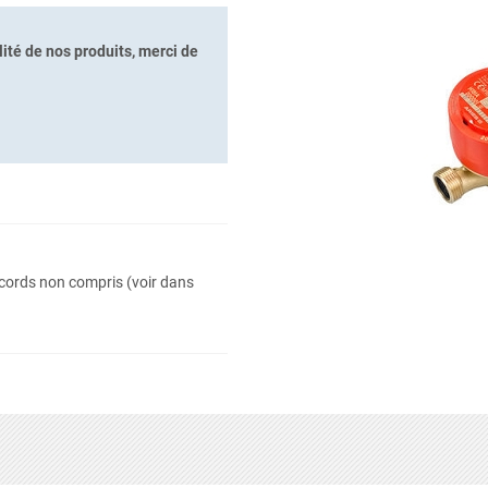
ité de nos produits, merci de
cords non compris (voir dans