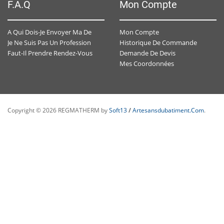
F.A.Q
Mon Compte
Mon Compte
A Qui Dois-Je Envoyer Ma Demande De Devis ?
Historique De Commande
Je Ne Suis Pas Un Professionnel , Est-Ce-Que J'ai Un Accès Personnalisé ?
Demande De Devis
Faut-Il Prendre Rendez-Vous Avec Un Conseiller Spécialisé ?
Mes Coordonnées
Copyright © 2026 REGMATHERM by
Soft13
/
Artesansdubatiment.com
.