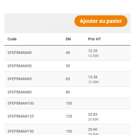
Ajouter au panier
Code
DN
Prix HT
12.35
SFEPBMAN40
40
12.35€/
SFEPBMAN50
50
13.38
SFEPBMAN65
65
13.38€/
SFEPBMAN80
80
SFEPBMAN100
100
20.83
SFEPBMAN125
125
20.83€/
29.90
SFEPBMAN150
150
29.90€/