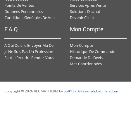
Points De Ventes
Services Après Vente
Données Personnelles
Solutions D'achat
Devenir Client
Conditions Générales De Ventes
F.A.Q
Mon Compte
Mon Compte
A Qui Dois-Je Envoyer Ma Demande De Devis ?
Historique De Commande
Je Ne Suis Pas Un Professionnel , Est-Ce-Que J'ai Un Accès Personnalisé ?
Demande De Devis
Faut-Il Prendre Rendez-Vous Avec Un Conseiller Spécialisé ?
Mes Coordonnées
Copyright © 2026 REGMATHERM by
Soft13
/
Artesansdubatiment.com
.