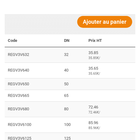
Ajouter au panier
Code
DN
Prix HT
35.85
REGV3V632
32
35.85€/
35.65
REGV3V640
40
35.65€/
REGV3V650
50
REGV3V665
65
72.46
REGV3V680
80
72.46€/
85.96
REGV3V6100
100
85.96€/
REGV3V6125
125