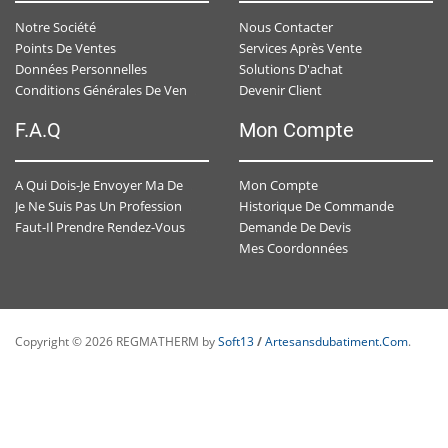
Notre Société
Nous Contacter
Points De Ventes
Services Après Vente
Données Personnelles
Solutions D'achat
Devenir Client
Conditions Générales De Ventes
F.A.Q
Mon Compte
Mon Compte
A Qui Dois-Je Envoyer Ma Demande De Devis ?
Historique De Commande
Je Ne Suis Pas Un Professionnel , Est-Ce-Que J'ai Un Accès Personnalisé ?
Demande De Devis
Faut-Il Prendre Rendez-Vous Avec Un Conseiller Spécialisé ?
Mes Coordonnées
Copyright © 2026 REGMATHERM by
Soft13
/
Artesansdubatiment.com
.