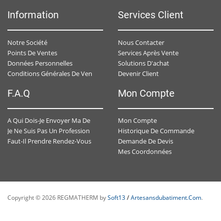
Information
Services Client
Notre Société
Nous Contacter
Points De Ventes
Services Après Vente
Données Personnelles
Solutions D'achat
Devenir Client
Conditions Générales De Ventes
F.A.Q
Mon Compte
Mon Compte
A Qui Dois-Je Envoyer Ma Demande De Devis ?
Historique De Commande
Je Ne Suis Pas Un Professionnel , Est-Ce-Que J'ai Un Accès Personnalisé ?
Demande De Devis
Faut-Il Prendre Rendez-Vous Avec Un Conseiller Spécialisé ?
Mes Coordonnées
Copyright © 2026 REGMATHERM by
Soft13
/
Artesansdubatiment.com
.