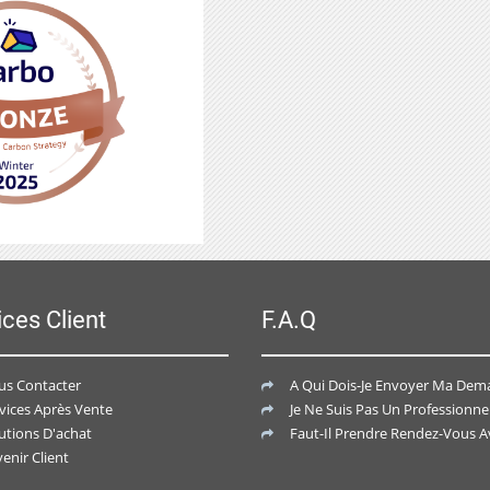
ices Client
F.A.Q
us Contacter
A Qui Dois-Je Envoyer Ma Demande De De
vices Après Vente
Je Ne Suis Pas Un Professionnel , Est-Ce-Que J'ai Un Accès Perso
utions D'achat
Faut-Il Prendre Rendez-Vous Avec Un Conseiller Spéci
enir Client