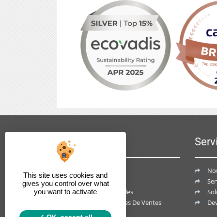
Information
Serv
Notre Société
No
This site uses cookies and
Points De Ventes
Ser
gives you control over what
Données Personnelles
Sol
you want to activate
Conditions Générales De Ventes
Dev