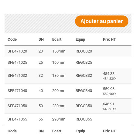
Ajouter au panier
Code
DN
Ecart.
Equip
Prix HT
SFE471020
20
150mm
REGCB20
SFE471025
25
160mm
REGCB25
484.33
SFE471032
32
180mm
REGCB32
484.33€/
559.96
SFE471040
40
200mm
REGCB40
559.96€/
646.91
SFE471050
50
230mm
REGCB50
646.91€/
SFE471065
65
290mm
REGCB65
Code
DN
Ecart.
Equip
Prix HT