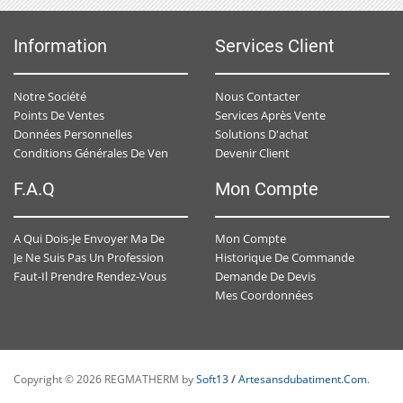
Information
Services Client
Notre Société
Nous Contacter
Points De Ventes
Services Après Vente
Données Personnelles
Solutions D'achat
Devenir Client
Conditions Générales De Ventes
F.A.Q
Mon Compte
Mon Compte
A Qui Dois-Je Envoyer Ma Demande De Devis ?
Historique De Commande
Je Ne Suis Pas Un Professionnel , Est-Ce-Que J'ai Un Accès Personnalisé ?
Demande De Devis
Faut-Il Prendre Rendez-Vous Avec Un Conseiller Spécialisé ?
Mes Coordonnées
Copyright © 2026 REGMATHERM by
Soft13
/
Artesansdubatiment.com
.