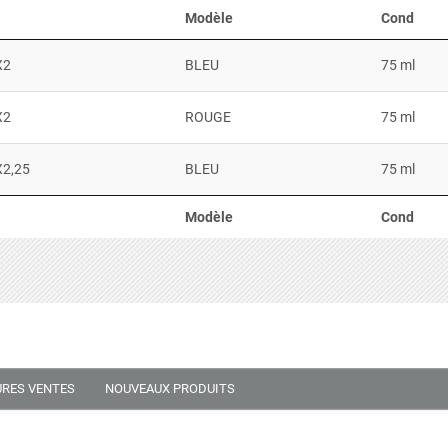
Modèle
Cond
X2
BLEU
75 ml
X2
ROUGE
75 ml
X2,25
BLEU
75 ml
Modèle
Cond
URES VENTES
NOUVEAUX PRODUITS