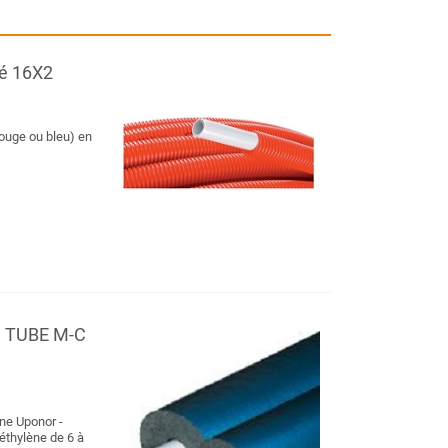
né 16X2
ouge ou bleu) en
lé TUBE M-C
ne Uponor -
éthylène de 6 à