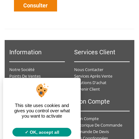
Consulter
Information
Services Client
Notre Société
Nous Contacter
Points De Ventes
Services Après Vente
Données Personnelles
Solutions D'achat
Devenir Client
Conditions Générales De Ventes
F.A.Q
Mon Compte
This site uses cookies and
gives you control over what
you want to activate
Mon Compte
A Qui Dois-Je Envoyer Ma Demande De Devis ?
Historique De Commande
Je Ne Suis Pas Un Professionnel , Est-Ce-Que J'ai Un Accès Personnalisé ?
Demande De Devis
Faut-Il Prendre Rendez-Vous Avec Un Conseiller Spécialisé ?
OK, accept all
Mes Coordonnées