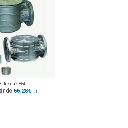
à partir de
56.28€
HT
ONSULTER
Filtre gaz FM
Demande de devis
tir de
56.28€
HT