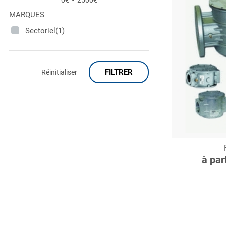
0€
-
2500€
MARQUES
Sectoriel(1)
FILTRER
Réinitialiser
C
à par