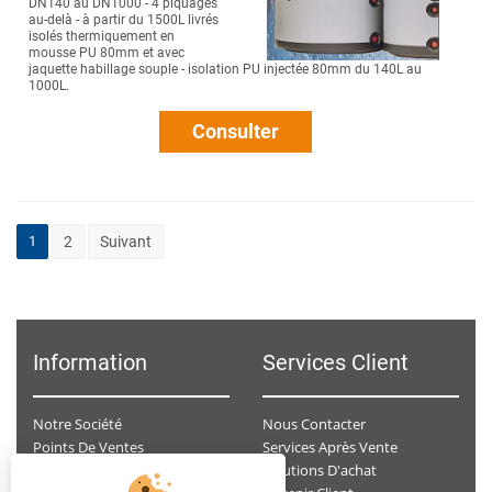
DN140 au DN1000 - 4 piquages
au-delà - à partir du 1500L livrés
isolés thermiquement en
mousse PU 80mm et avec
jaquette habillage souple - isolation PU injectée 80mm du 140L au
1000L.
Consulter
1
2
Suivant
Information
Services Client
Notre Société
Nous Contacter
Points De Ventes
Services Après Vente
Données Personnelles
Solutions D'achat