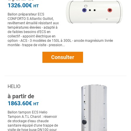
1326.00€
HT
Ballon préparateur ECS
CONFORTO S Atlantic Guillot,
revêtement émaillé résistant aux
températures élevées - adapté à
de faibles besoins d'ECS en
collectif - appoint électrique en
option - ACS - 3 modèles de 150L à 300L - anode magnésium livrée
montée - trappe de visite - pression...
Consulter
HELIO
à partir de
1863.60€
HT
Ballon tampon ECS Helio
Tampon A.T.L Charot : réservoir
de stockage d'eau chaude
sanitaire équipé d'une trappe de
visite de type buse DN100 pour