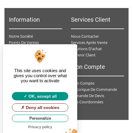
Information
Services Client
Notre Société
Nous Contacter
Points De Ventes
Services Après Vente
Données Personnelles
Solutions D'achat
Devenir Client
Conditions Générales De Ventes
F.A.Q
Mon Compte
This site uses cookies and
gives you control over what
you want to activate
Mon Compte
A Qui Dois-Je Envoyer Ma Demande De Devis ?
Historique De Commande
Je Ne Suis Pas Un Professionnel , Est-Ce-Que J'ai Un Accès Personnalisé ?
Demande De Devis
Faut-Il Prendre Rendez-Vous Avec Un Conseiller Spécialisé ?
OK, accept all
Mes Coordonnées
Deny all cookies
Personalize
Privacy policy
Copyright
© 2026 REGMATHERM by
Soft13
.