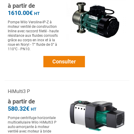
à partir de
1610.00€
HT
Pompe Wilo Veroline-IP-Z à
moteur ventilé de construction
Inline avec raccord fileté - haute
résistance aux fluides corrosifs
grâce au corps en inox et à la
roue en Noryl - T° fluide de 0° à
110°C - PN10.
Consulter
HiMulti3 P
à partir de
580.32€
HT
Pompe centrifuge horizontale
multicellulaire Wilo HiMulti3 P
auto-amorçante à moteur
ventilé avec moteur à bride