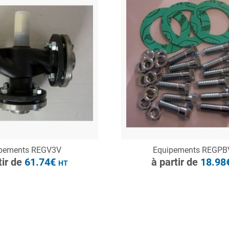
à partir de
61.74€
HT
ONSULTER
CONSULTER
pements REGV3V
Equipements REGPB
Demande de devis
Demande de devis
tir de
61.74€
à partir de
18.98
HT