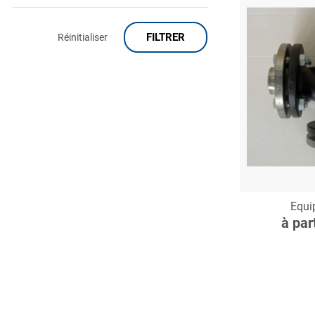
FILTRER
Réinitialiser
C
Equi
à par