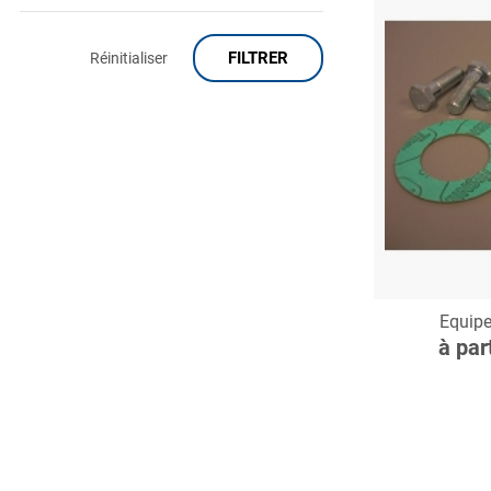
FILTRER
Réinitialiser
C
Equip
à par