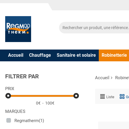
Accueil
Chauffage
Sanitaire et solaire
Robinetterie
FILTRER PAR
Accueil
Robinet
PRIX
Liste
Gr
0€
-
100€
MARQUES
Regmatherm(1)