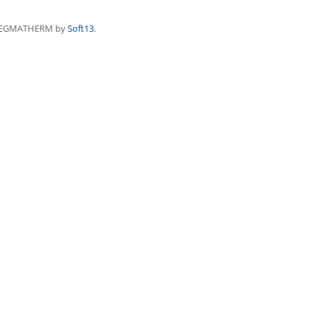
REGMATHERM by
Soft13
.