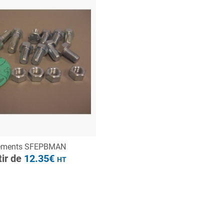
à partir de
12.35€
HT
ONSULTER
ements SFEPBMAN
Demande de devis
tir de
12.35€
HT