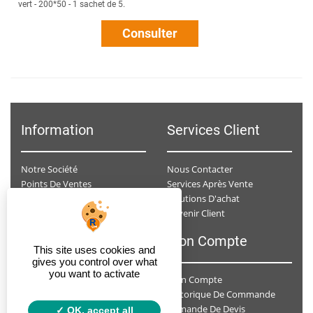
vert - 200*50 - 1 sachet de 5.
Consulter
Information
Services Client
Notre Société
Nous Contacter
Points De Ventes
Services Après Vente
Données Personnelles
Solutions D'achat
Devenir Client
Conditions Générales De Ventes
F.A.Q
Mon Compte
This site uses cookies and
gives you control over what
you want to activate
Mon Compte
A Qui Dois-Je Envoyer Ma Demande De Devis ?
Historique De Commande
Je Ne Suis Pas Un Professionnel , Est-Ce-Que J'ai Un Accès Personnalisé ?
Demande De Devis
Faut-Il Prendre Rendez-Vous Avec Un Conseiller Spécialisé ?
OK, accept all