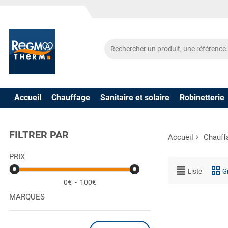
Accueil
Chauffage
Sanitaire et solaire
Robinetterie
FILTRER PAR
Accueil
Chauff
PRIX
Liste
Gr
0€
-
100€
MARQUES