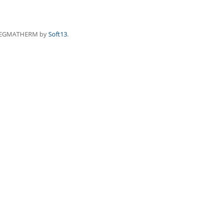
REGMATHERM by
Soft13
.