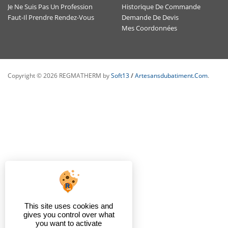
Historique De Commande
Je Ne Suis Pas Un Professionnel , Est-Ce-Que J'ai Un Accès Personnalisé ?
Demande De Devis
Faut-Il Prendre Rendez-Vous Avec Un Conseiller Spécialisé ?
Mes Coordonnées
Copyright © 2026 REGMATHERM by
Soft13
/
Artesansdubatiment.com
.
This site uses cookies and
gives you control over what
you want to activate